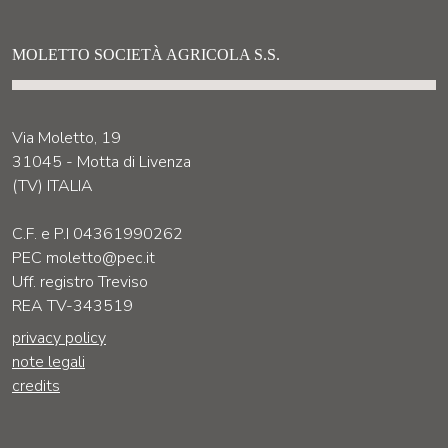
MOLETTO SOCIETÀ AGRICOLA S.S.
Via Moletto, 19
31045 - Motta di Livenza
(TV) ITALIA
C.F. e P.I 04361990262
PEC moletto@pec.it
Uff. registro Treviso
REA TV-343519
privacy policy
note legali
credits