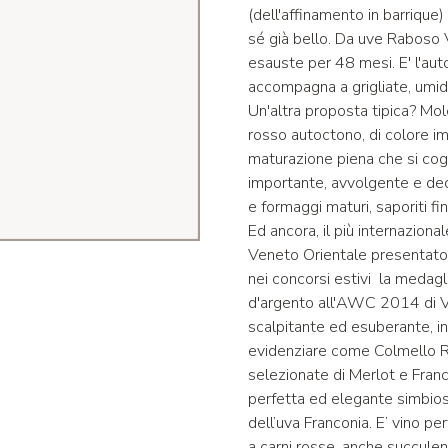
(dell'affinamento in barrique)
sé già bello. Da uve Raboso V
esauste per 48 mesi. E' l'aut
accompagna a grigliate, umidi
Un'altra proposta tipica? Mo
rosso autoctono, di colore i
maturazione piena che si cogl
importante, avvolgente e deci
e formaggi maturi, saporiti fin
Ed ancora, il più internazion
Veneto Orientale presentato 
nei concorsi estivi la medag
d'argento all'AWC 2014 di Vie
scalpitante ed esuberante, in
evidenziare come Colmello R
selezionate di Merlot e Franc
perfetta ed elegante simbiosi
dell’uva Franconia. E’ vino 
a carni rosse, anche succulent