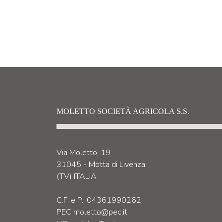
MOLETTO SOCIETÀ AGRICOLA S.S.
Via Moletto, 19
31045 - Motta di Livenza
(TV) ITALIA
C.F. e P.I 04361990262
PEC moletto@pec.it