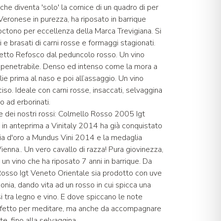
 che diventa 'solo' la cornice di un quadro di per
eronese in purezza, ha riposato in barrique
octono per eccellenza della Marca Trevigiana. Si
 e brasati di carni rosse e formaggi stagionati.
letto Refosco dal peduncolo rosso. Un vino
mpenetrabile. Denso ed intenso come la mora a
ie prima al naso e poi all’assaggio. Un vino
so. Ideale con carni rosse, insaccati, selvaggina
o ad erborinati.
ale dei nostri rossi: Colmello Rosso 2005 Igt
in anteprima a Vinitaly 2014 ha già conquistato
lia d'oro a Mundus Vini 2014 e la medaglia
nna.. Un vero cavallo di razza! Pura giovinezza,
 un vino che ha riposato 7 anni in barrique. Da
osso Igt Veneto Orientale sia prodotto con uve
onia, dando vita ad un rosso in cui spicca una
 tra legno e vino. E dove spiccano le note
perfetto per meditare, ma anche da accompagnare
e, fino alla selvaggina.