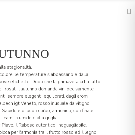
AUTUNNO
lla stagionalità.
 colore, le temperature s'abbassano e dalla
uove etichette. Dopo che la primavera ci ha fatto
te i rosati, l'autunno domanda vini decisamente
nti, sempre eleganti, equilibrati, dagli aromi
bech igt Veneto, rosso inusuale da vitigno
e. Sapido e di buon corpo, armonico, con finale
 carni in umido e alla griglia.
ave. Il Raboso autentico, ineguagliabile.
icca per l'armonia tra il frutto rosso ed il legno