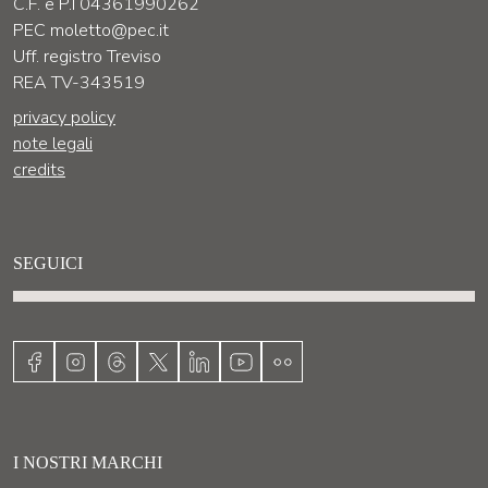
C.F. e P.I 04361990262
PEC moletto@pec.it
Uff. registro Treviso
REA TV-343519
privacy policy
note legali
credits
SEGUICI
I NOSTRI MARCHI