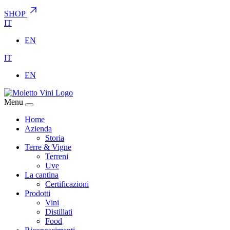
SHOP
IT
EN
IT
EN
Menu
Home
Azienda
Storia
Terre & Vigne
Terreni
Uve
La cantina
Certificazioni
Prodotti
Vini
Distillati
Food