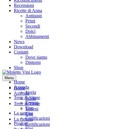
Riconoscimenti
Recensioni
Ricette di Anna
Antipasti
Primi
Secondi
Dolci
Abbinamenti
News
Download
Contatti
Dove siamo
Dintorni
Shop
Menu
Home
Azienda
Home
Storia
Azienda
Terre & Vigne
Storia
Terreni
Terre & Vigne
Uve
Terreni
La cantina
Uve
Certificazioni
La cantina
Prodotti
Certificazioni
Vini