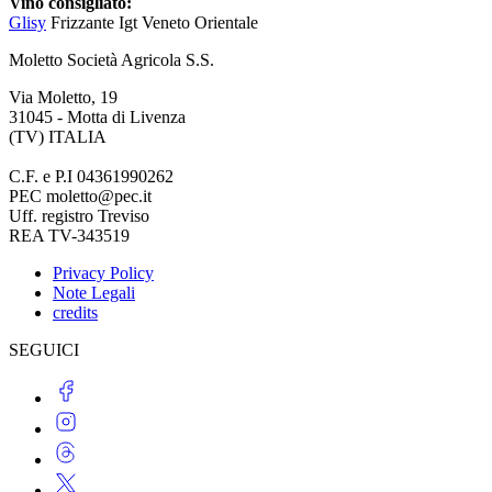
Vino consigliato:
Glisy
Frizzante Igt Veneto Orientale
Moletto Società Agricola S.S.
Via Moletto, 19
31045 - Motta di Livenza
(TV) ITALIA
C.F. e P.I 04361990262
PEC moletto@pec.it
Uff. registro Treviso
REA TV-343519
Privacy Policy
Note Legali
credits
SEGUICI