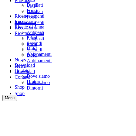
Prodotti
Distillati
Vini
Food
Distillati
Riconoscimenti
Food
Recensioni
Riconoscimenti
Ricette di Anna
Recensioni
Antipasti
Ricette di Anna
Primi
Antipasti
Secondi
Primi
Dolci
Secondi
Abbinamenti
Dolci
News
Abbinamenti
Download
News
Contatti
Download
Dove siamo
Contatti
Dintorni
Dove siamo
Shop
Dintorni
Shop
Menu