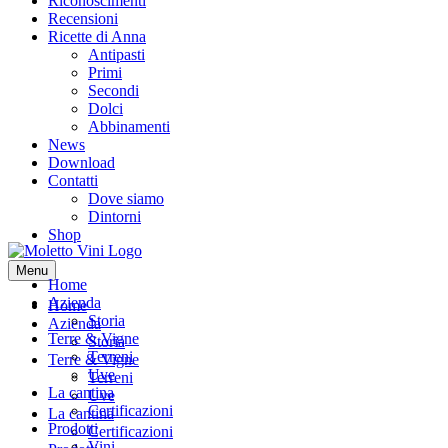
Riconoscimenti
Recensioni
Ricette di Anna
Antipasti
Primi
Secondi
Dolci
Abbinamenti
News
Download
Contatti
Dove siamo
Dintorni
Shop
Menu
Home
Azienda
Home
Storia
Azienda
Terre & Vigne
Storia
Terreni
Terre & Vigne
Uve
Terreni
La cantina
Uve
Certificazioni
La cantina
Prodotti
Certificazioni
Vini