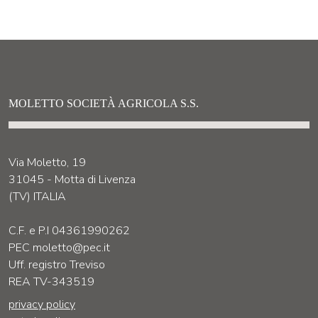
MOLETTO SOCIETÀ AGRICOLA S.S.
Via Moletto, 19
31045 - Motta di Livenza
(TV) ITALIA
C.F. e P.I 04361990262
PEC moletto@pec.it
Uff. registro Treviso
REA TV-343519
privacy policy