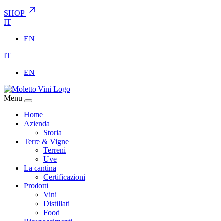
SHOP
IT
EN
IT
EN
Menu
Home
Azienda
Storia
Terre & Vigne
Terreni
Uve
La cantina
Certificazioni
Prodotti
Vini
Distillati
Food