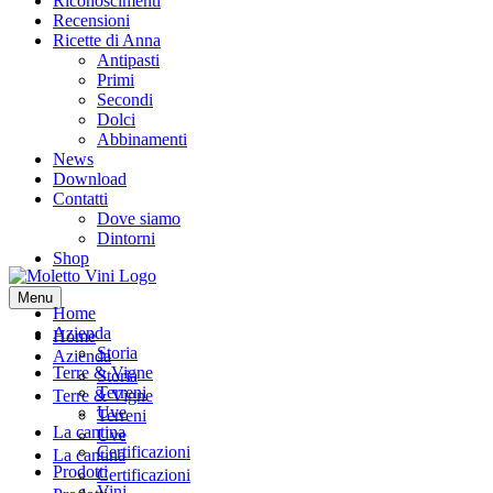
Riconoscimenti
Recensioni
Ricette di Anna
Antipasti
Primi
Secondi
Dolci
Abbinamenti
News
Download
Contatti
Dove siamo
Dintorni
Shop
Menu
Home
Azienda
Home
Storia
Azienda
Terre & Vigne
Storia
Terreni
Terre & Vigne
Uve
Terreni
La cantina
Uve
Certificazioni
La cantina
Prodotti
Certificazioni
Vini