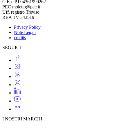
C.F. e P.I 04361990262
PEC moletto@pec.it
Uff. registro Treviso
REA TV-343519
Privacy Policy
Note Legali
credits
SEGUICI
I NOSTRI MARCHI