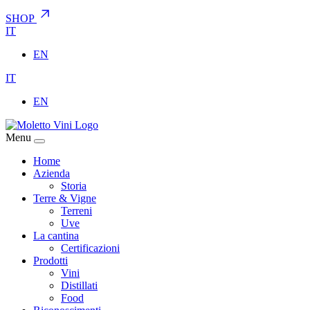
SHOP
IT
EN
IT
EN
Menu
Home
Azienda
Storia
Terre & Vigne
Terreni
Uve
La cantina
Certificazioni
Prodotti
Vini
Distillati
Food