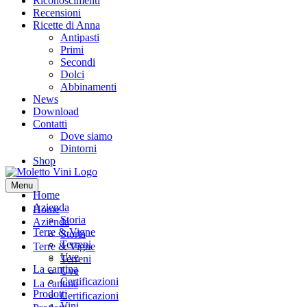
Riconoscimenti
Recensioni
Ricette di Anna
Antipasti
Primi
Secondi
Dolci
Abbinamenti
News
Download
Contatti
Dove siamo
Dintorni
Shop
Menu
Home
Azienda
Home
Storia
Azienda
Terre & Vigne
Storia
Terreni
Terre & Vigne
Uve
Terreni
La cantina
Uve
Certificazioni
La cantina
Prodotti
Certificazioni
Vini