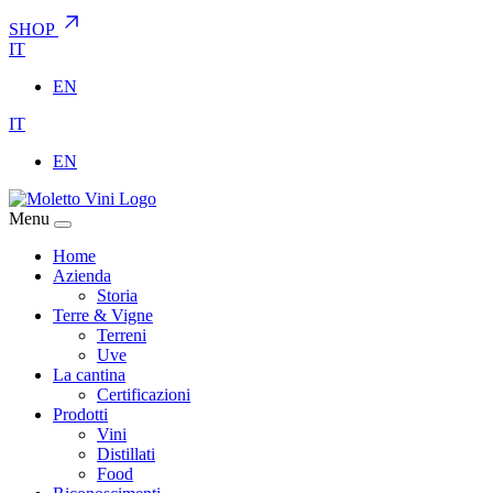
SHOP
IT
EN
IT
EN
Menu
Home
Azienda
Storia
Terre & Vigne
Terreni
Uve
La cantina
Certificazioni
Prodotti
Vini
Distillati
Food