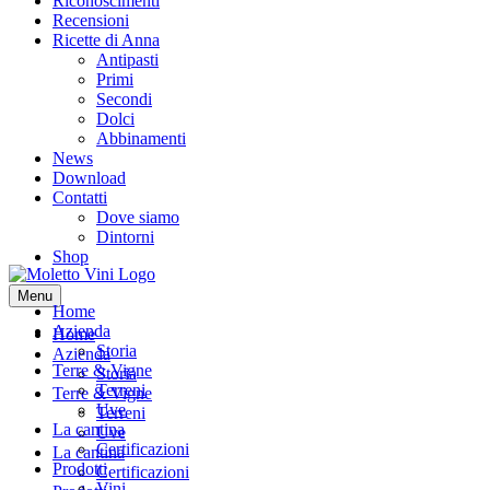
Riconoscimenti
Recensioni
Ricette di Anna
Antipasti
Primi
Secondi
Dolci
Abbinamenti
News
Download
Contatti
Dove siamo
Dintorni
Shop
Menu
Home
Azienda
Home
Storia
Azienda
Terre & Vigne
Storia
Terreni
Terre & Vigne
Uve
Terreni
La cantina
Uve
Certificazioni
La cantina
Prodotti
Certificazioni
Vini