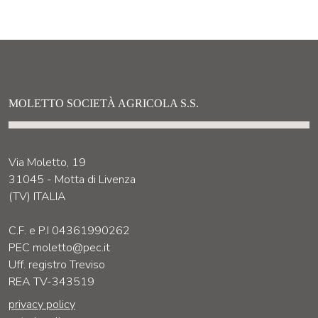
MOLETTO SOCIETÀ AGRICOLA S.S.
Via Moletto, 19
31045 - Motta di Livenza
(TV) ITALIA
C.F. e P.I 04361990262
PEC moletto@pec.it
Uff. registro Treviso
REA TV-343519
privacy policy